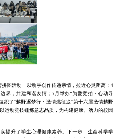
情拼图活动，以动手创作传递亲情，拉近心灵距离；4
边界，共建和谐友情；5月举办“为爱竞拍・心动寻
组织了“越野逐梦行・激情燃征途”第十六届激情越野
以运动竞技锤炼意志品质，为构建健康、活力的校园
切实提升了学生心理健康素养。下一步，生命科学学