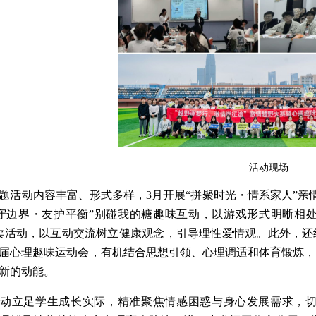
活动现场
题活动内容丰富、形式多样，3月开展“拼聚时光・情系家人”亲
守边界・友护平衡”别碰我的糖趣味互动，以游戏形式明晰相处
卖活动，以互动交流树立健康观念，引导理性爱情观。此外，还
届心理趣味运动会，有机结合思想引领、心理调适和体育锻炼，
新的动能。
活动立足学生成长实际，精准聚焦情感困惑与身心发展需求，