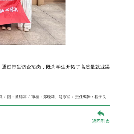
践。通过带生访企拓岗，既为学生开拓了高质量就业渠
良
/
图：童锦藻
/
审核：郑晓莉、翁添富
/
责任编辑：程子良
返回列表