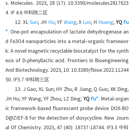
s. Molecules. 2023, 28 (17): 10.3390/molecules2817623
4. IF 4.6 中科院二区
12. XL
Sun
; JH
Hu
; YF
Wang
; X
Luo
; H
Huang
;
YQ
Fu
*
. One-pot encapsulation of lactate dehydrogenase an
d Fe3O4 nanoparticles into a metal–organic framewor
k: A novel magnetic recyclable biocatalyst for the synth
esis of D-phenyllactic acid. Frontiers In Bioengineering
And Biotechnology. 2023, 10: 10.3389/fbioe.2022.11244
50. IF5.7 中科院三区
13. J Gao; XL Sun; HY Zhu; R Jiang; Q Guo; XK Ding;
JH Hu; YF Wang; YF Zhou; LZ Ding;
YQ
Fu*
. Metal-organ
ic framework-based fluorescent probe device DOX-BO
D@ZIEF-8 for the detection of doxycycline. New Journ
al Of Chemistry. 2023, 47 (40): 18737-18744. IF3.3 中科