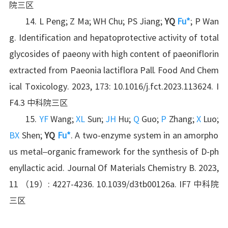
院三区
14. L Peng; Z Ma; WH Chu; PS Jiang;
YQ
Fu*
; P Wan
g. Identification and hepatoprotective activity of total
glycosides of paeony with high content of paeoniflorin
extracted from Paeonia lactiflora Pall. Food And Chem
ical Toxicology. 2023, 173: 10.1016/j.fct.2023.113624. I
F4.3 中科院三区
15.
YF
Wang;
XL
Sun;
JH
Hu;
Q
Guo;
P
Zhang;
X
Luo;
BX
Shen;
YQ
Fu*
. A two-enzyme system in an amorpho
us metal–organic framework for the synthesis of D-ph
enyllactic acid. Journal Of Materials Chemistry B. 2023,
11 （19）: 4227-4236. 10.1039/d3tb00126a. IF7 中科院
三区