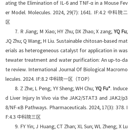
ating the Elimination of IL-6 and TNF-α in a Mouse Fev
er Model. Molecules. 2024, 29(7): 1641. IF:4.2 中科院二
区
7. R Jiang; M Xiao; HY Zhu; DX Zhao; X zang;
YQ Fu
;
JQ Zhu; Q Wang; H Liu. Sustainable chitosan-based mat
erials as heterogeneous catalyst for application in was
tewater treatment and water purification: An up-to-da
te review. International Journal Of Biological Macromo
lecules. 2024. IF:8.2 中科院一区（TOP）
8. Z Zhe; L Peng; YY Sheng; WH Chu;
YQ Fu
*
. Induce
d Liver Injury In Vivo via the JAK2/STAT3 and JAK2/p3
8/NF-κB Pathways. Pharmaceuticals. 2024, 17(3): 378. I
F:4.3 中科院三区
9. FY Yin; J Huang; CT Zhan; XL Sun; WL Zheng; X Lu