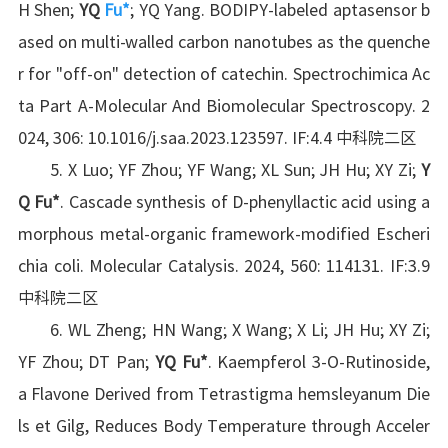
H Shen;
YQ
Fu*
; YQ Yang. BODIPY-labeled aptasensor b
ased on multi-walled carbon nanotubes as the quenche
r for "off-on" detection of catechin. Spectrochimica Ac
ta Part A-Molecular And Biomolecular Spectroscopy. 2
024, 306: 10.1016/j.saa.2023.123597. IF:4.4 中科院二区
5. X Luo; YF Zhou; YF Wang; XL Sun; JH Hu; XY Zi;
Y
Q Fu
*
. Cascade synthesis of D-phenyllactic acid using a
morphous metal-organic framework-modified Escheri
chia coli. Molecular Catalysis. 2024, 560: 114131. IF:3.9
中科院二区
6. WL Zheng; HN Wang; X Wang; X Li; JH Hu; XY Zi;
YF Zhou; DT Pan;
YQ Fu
*
. Kaempferol 3-O-Rutinoside,
a Flavone Derived from Tetrastigma hemsleyanum Die
ls et Gilg, Reduces Body Temperature through Acceler