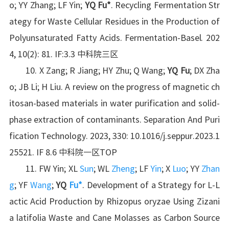
o; YY Zhang; LF Yin;
YQ Fu
*
. Recycling Fermentation Str
ategy for Waste Cellular Residues in the Production of
Polyunsaturated Fatty Acids. Fermentation-Basel. 202
4, 10(2): 81. IF:3.3 中科院三区
10. X Zang; R Jiang; HY Zhu; Q Wang;
YQ Fu
; DX Zha
o; JB Li; H Liu. A review on the progress of magnetic ch
itosan-based materials in water purification and solid-
phase extraction of contaminants. Separation And Puri
fication Technology. 2023, 330: 10.1016/j.seppur.2023.1
25521. IF 8.6 中科院一区TOP
11. FW Yin; XL
Sun
; WL
Zheng
; LF
Yin
; X
Luo
; YY
Zhan
g
; YF
Wang
;
YQ
Fu*
. Development of a Strategy for L-L
actic Acid Production by Rhizopus oryzae Using Zizani
a latifolia Waste and Cane Molasses as Carbon Source