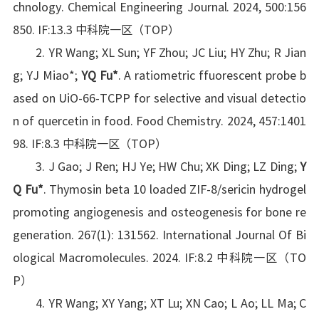
chnology. Chemical Engineering Journal. 2024, 500:156
850. IF:13.3 中科院一区（TOP）
2. YR Wang; XL Sun; YF Zhou; JC Liu; HY Zhu; R Jian
g; YJ Miao*;
YQ Fu
*
. A ratiometric ffuorescent probe b
ased on UiO-66-TCPP for selective and visual detectio
n of quercetin in food. Food Chemistry. 2024, 457:1401
98. IF:8.3 中科院一区（TOP）
3. J Gao; J Ren; HJ Ye; HW Chu; XK Ding; LZ Ding;
Y
Q Fu
*
. Thymosin beta 10 loaded ZIF-8/sericin hydrogel
promoting angiogenesis and osteogenesis for bone re
generation. 267(1): 131562. International Journal Of Bi
ological Macromolecules. 2024. IF:8.2 中科院一区（TO
P）
4. YR Wang; XY Yang; XT Lu; XN Cao; L Ao; LL Ma; C