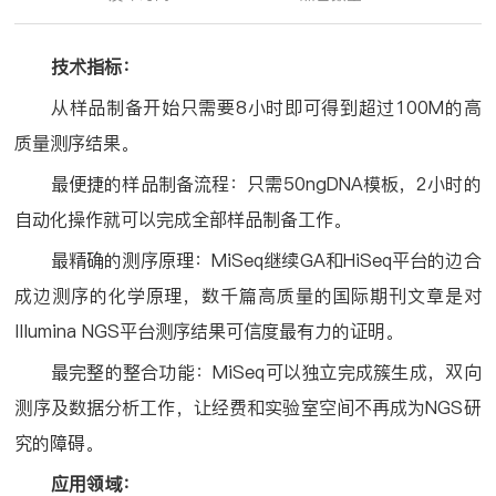
技术指标：
从样品制备开始只需要
8
小时即可得到超过
100M
的高
质量测序结果。
最便捷的样品制备流程：只需
50ngDNA
模板，
2
小时的
自动化操作就可以完成全部样品制备工作。
最精确的测序原理：
MiSeq
继续
GA
和
HiSeq
平台的边合
成边测序的化学原理，数千篇高质量的国际期刊文章是对
Illumina NGS
平台测序结果可信度最有力的证明。
最完整的整合功能：
MiSeq
可以独立完成簇生成，双向
测序及数据分析工作，让经费和实验室空间不再成为
NGS
研
究的障碍。
应用领域：