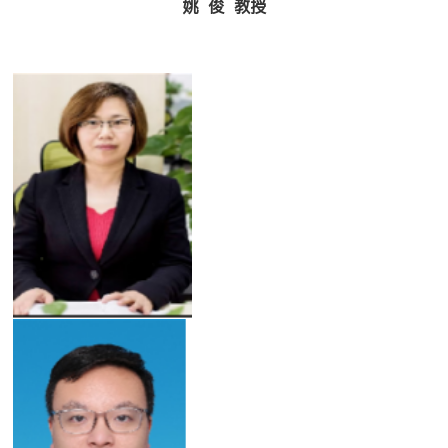
姚 俊
教授