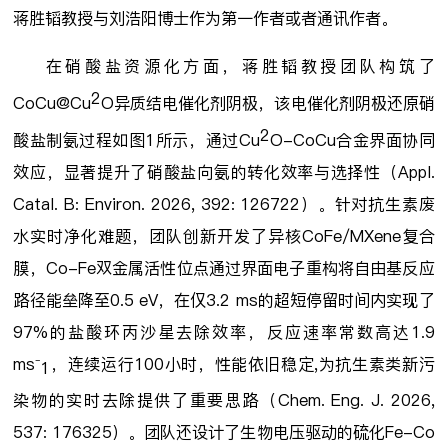
蒋胜韬教授与刘浩阳博士作为第一作者或者通讯作者。
在硝酸盐资源化方面，蒋胜韬教授团队构筑了
2
CoCu@Cu
O异质结电催化剂阴极，该电催化剂阴极还原硝
2
酸盐制氨过程如图1所示，通过Cu
O-CoCu合金界面协同
效应，显著提升了硝酸盐向氨的转化效率与选择性（Appl.
Catal. B: Environ. 2026, 392: 126722）。针对抗生素废
水实时净化难题，团队创新开发了异核CoFe/MXene复合
膜，Co-Fe双金属活性位点通过界面电子重构将自由基反应
路径能垒降至0.5 eV，在仅3.2 ms的超短停留时间内实现了
97%的盐酸环丙沙星去除效率，反应速率常数高达1.9
ms⁻
，连续运行100小时，性能依旧稳定,为抗生素类新污
1
染物的实时去除提供了重要思路（Chem. Eng. J. 2026,
537: 176325）。团队还设计了生物电压驱动的硫化Fe-Co