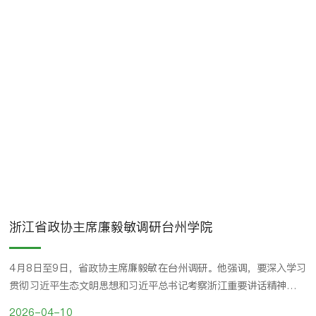
学术报告。副校长韩得满主持会议，生命科学学院院长赵凯、副院长
宗恩敏、浙江大学何赛灵教授、华南师范大学黄静博士出席，学院教
师、研究生及本科生代表参加。 韩得满副校长主持会议韩得满副校
长代表学校对两位国际顶尖专家的到访表示热烈欢迎与衷心感谢。...
浙江省政协主席廉毅敏调研台州学院
4月8日至9日，省政协主席廉毅敏在台州调研。他强调，要深入学习
贯彻习近平生态文明思想和习近平总书记考察浙江重要讲话精神，深
入践行“八八战略”，牢固树立和践行正确政绩观，坚持“双碳”引领
2026-04-10