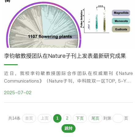
李钧敏教授团队在Nature子刊上发表最新研究成果
近日，我校李钧敏教授国际合作团队在权威期刊《Nature
Communications》（Nature子刊，中科院双一区TOP, 5-Year
IF：17.2）发表题为“Global meta-analysis shows that
2025-07-02
threatened flowering plants have higher pollination deficits”的
研究论文。团队林汉扬副教授为第一作者，李钧敏教授为唯一通讯作
者，台州学院为第一单位。在自然界中，绝大多数开花植物依赖昆虫
首页
上页
1
2
下页
尾页
共14条
到第
页
等动物完成授粉过程。然而，由于传粉者数量下降、人类活动导...
跳转