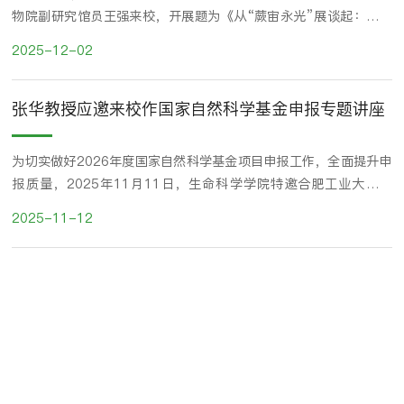
物院副研究馆员王强来校，开展题为《从“蕨宙永光”展谈起：蕨类
植物的演化智慧与保护前沿》的专题科普讲座。讲座现场共有40余
2025-12-02
名生命学子参加，辅导员程子良主持活动。讲座现场王强老师围绕蕨
类植物的起源与演化展开讲解，借助蕨类化石标本和复原图，形象展
张华教授应邀来校作国家自然科学基金申报专题讲座
示了蕨类植物从藻类向陆生维管植物转变的演化历程。随后，他重点
介绍了新旧蕨类分类体系中各门类的主要特征...
为切实做好2026年度国家自然科学基金项目申报工作，全面提升申
报质量，2025年11月11日，生命科学学院特邀合肥工业大学教
授、博士生导师张华来校，作题为《国家自然科学基金・选题——
2025-11-12
基础为“基”，选题成“金”》的专题讲座。讲座由生命科学学院院长
赵凯主持并作动员讲话，副院长付永前出席，学院部分教师及研究生
共同参加。 张华教授围绕基金选题的核心要素，系统阐释了立项依
据、研究内容、技术路线与研究基础四者间的内在逻...